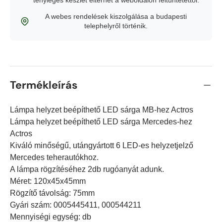
tényleges készlet eltérhet a weboldalon feltüntetettől.
A webes rendelések kiszolgálása a budapesti
Debrecen
-
Készleten (7 db)
telephelyről történik.
Pécs
-
Készleten (9 db)
Szeged
-
Készleten (6 db)
Termékleírás
Lámpa helyzet beépíthető LED sárga MB-hez Actros
Lámpa helyzet beépíthető LED sárga Mercedes-hez
Actros
Kiváló minőségű, utángyártott 6 LED-es helyzetjelző
Mercedes teherautókhoz.
A lámpa rögzítéséhez 2db rugóanyát adunk.
Méret: 120x45x45mm
Rögzítő távolság: 75mm
Gyári szám: 0005445411, 000544211
Mennyiségi egység: db