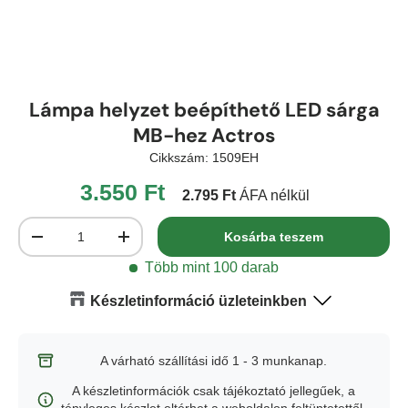
Lámpa helyzet beépíthető LED sárga
MB-hez Actros
Cikkszám:
1509EH
3.550 Ft
2.795 Ft
ÁFA nélkül
Mennyiség
Kosárba teszem
-
+
Több mint 100 darab
Készletinformáció üzleteinkben
Budapest
-
Több mint 100 darab
A várható szállítási idő 1 - 3 munkanap.
A készletinformációk csak tájékoztató jellegűek, a
Győr
-
Készleten (6 db)