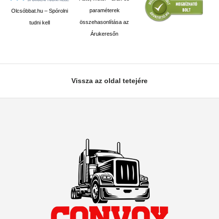
paraméterek
Olcsóbbat.hu – Spórolni
összehasonlítása az
tudni kell
Árukeresőn
Vissza az oldal tetejére