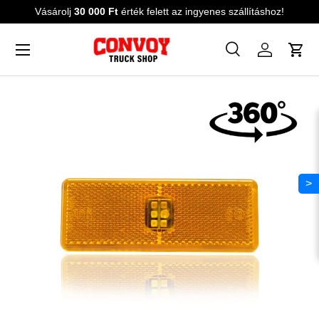
Vásárolj
30 000 Ft
érték felett az ingyenes szállításhoz!
Ugrás a tartalomra
Menü
Keresés
Bejelentk
Kos
Keresés
Keres
>