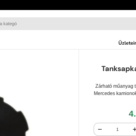
Üzletei
Tanksapk
Zárható műanyag t
Mercedes kamionokh
4
Mennyiség
-