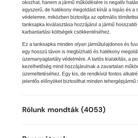
okozhat, hanem a jármű működésére is negatív hatás
egyszerű, de hatékony megoldást kínál a lopás és a
védelemre, miközben biztosítja az optimális tömítetts
tanksapka kiválasztása hozzájárul a jármű hosszabb 
karbantartási költségek csökkentéséhez.
Ez a tanksapka minden olyan járműtulajdonos és fuva
egy hosszú távon is megbízható és hatékony megold
üzemanyagtartály védelmére. A tartós kialakítás, a p
kezelhetőség mind hozzájárulnak a zavartalan műkö
üzemeltetéséhez. Egy kis, de rendkívül fontos alkatr
jelentős előnyöket biztosíthat minden tehergépjármű
Rólunk mondták (4053)