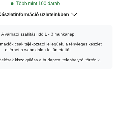
Több mint 100 darab
Készletinformáció üzleteinkben
Budapest
-
Több mint 100 darab
A várható szállítási idő 1 - 3 munkanap.
rmációk csak tájékoztató jellegűek, a tényleges készlet
Győr
-
Készleten (7 db)
eltérhet a weboldalon feltüntetettől.
elések kiszolgálása a budapesti telephelyről történik.
Debrecen
-
Utolsó darabok (3 db)
Pécs
-
Utolsó darabok (5 db)
Szeged
-
Utolsó darabok (3 db)