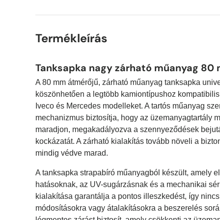
Termékleírás
Tanksapka nagy zárható műanyag 80 
A 80 mm átmérőjű, zárható műanyag tanksapka univer
köszönhetően a legtöbb kamiontípushoz kompatibilis
Iveco és Mercedes modelleket. A tartós műanyag szerk
mechanizmus biztosítja, hogy az üzemanyagtartály m
maradjon, megakadályozva a szennyeződések bejut
kockázatát. A zárható kialakítás tovább növeli a bizton
mindig védve marad.
A tanksapka strapabíró műanyagból készült, amely ell
hatásoknak, az UV-sugárzásnak és a mechanikai sér
kialakítása garantálja a pontos illeszkedést, így nin
módosításokra vagy átalakításokra a beszerelés során
légmentes zárást biztosít, amely csökkenti az üzeman