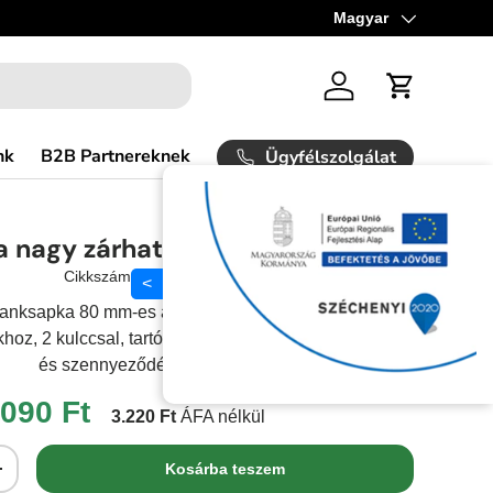
Nyelv
Magyar
Bejelentkezés
Kosár
nk
B2B Partnereknek
Ügyfélszolgálat
a nagy zárható műanyag 80-as
Cikkszám:
5456EH
<
anksapka 80 mm-es átmérővel MAN, Volvo, Iveco és
oz, 2 kulccsal, tartós kivitelben az üzemanyaglopás
és szennyeződés ellen.
.090 Ft
3.220 Ft
ÁFA nélkül
Kosárba teszem
+