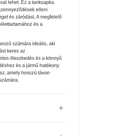
sal lehet. Ez a tanksapka
 szennyeződések elleni
éget és záródást. A megfelelő
élettartamához és a
rozó számára ideális, aki
ást keres az
ontos illeszkedés és a könnyű
déshez és a jármű hatékony
ész, amely hosszú távon
 számára.