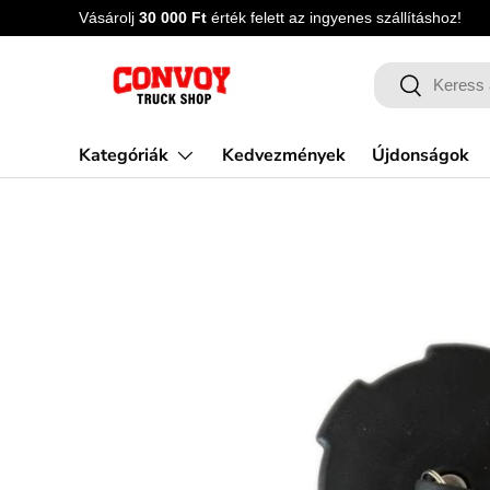
Vásárolj
30 000 Ft
érték felett az ingyenes szállításhoz!
Ugrás a tartalomra
Keresés
Keres
Kategóriák
Kedvezmények
Újdonságok