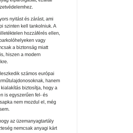
ezetvédelemhez.
ors nyitást és zárást, ami
 szinten kell tankolniuk. A
letéktelen hozzáférés ellen,
parkolóhelyeken vagy
mcsak a biztonság miatt
is, hiszen a modern
kre.
lleszkedik számos európai
járműtulajdonosoknak, hanem
kialakítás biztosítja, hogy a
 is egyszerűen fel- és
 a sapka nem mozdul el, még
 sem.
hogy az üzemanyagtartály
zteség nemcsak anyagi kárt