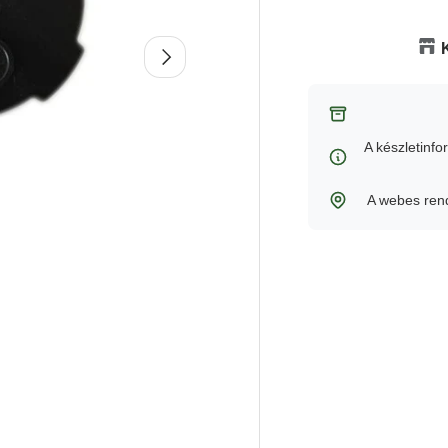
Következő
A készletinfo
A webes rend