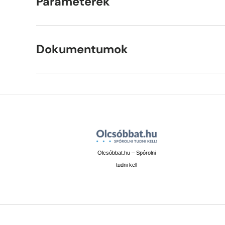
Paraméterek
Dokumentumok
Olcsóbbat.hu – Spórolni
tudni kell