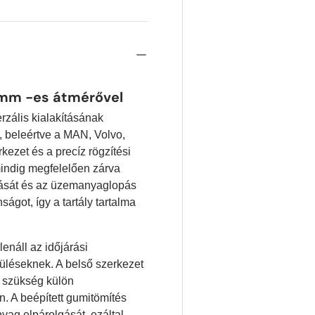
mm -es átmérővel
zális kialakításának
, beleértve a MAN, Volvo,
ezet és a precíz rögzítési
indig megfelelően zárva
ását és az üzemanyaglopás
ságot, így a tartály tartalma
enáll az időjárási
üléseknek. A belső szerkezet
cs szükség külön
. A beépített gumitömítés
yag elpárolgását, ezáltal