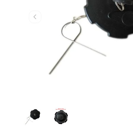
Előző
Kép betöltése 1 galéria nézetben
Kép betöltése 2 galéria nézetben