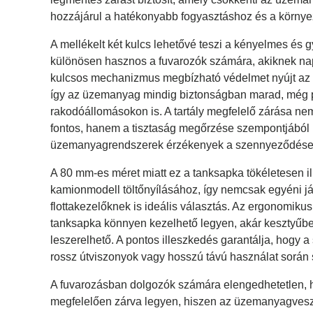
hozzájárul a hatékonyabb fogyasztáshoz és a körny
A mellékelt két kulcs lehetővé teszi a kényelmes és gy
különösen hasznos a fuvarozók számára, akiknek napi
kulcsos mechanizmus megbízható védelmet nyújt az il
így az üzemanyag mindig biztonságban marad, még 
rakodóállomásokon is. A tartály megfelelő zárása ne
fontos, hanem a tisztaság megőrzése szempontjából 
üzemanyagrendszerek érzékenyek a szennyeződése
A 80 mm-es méret miatt ez a tanksapka tökéletesen i
kamionmodell töltőnyílásához, így nemcsak egyéni 
flottakezelőknek is ideális választás. Az ergonomikus 
tanksapka könnyen kezelhető legyen, akár kesztyűben
leszerelhető. A pontos illeszkedés garantálja, hogy
rossz útviszonyok vagy hosszú távú használat során
A fuvarozásban dolgozók számára elengedhetetlen, 
megfelelően zárva legyen, hiszen az üzemanyagves